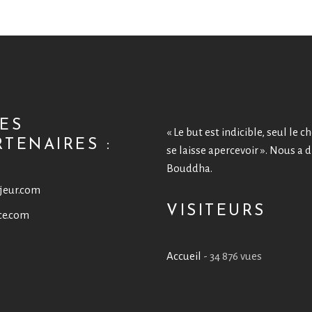
TES
« Le but est indicible, seul le 
RTENAIRES :
se laisse apercevoir ». Nous a di
Bouddha.
jeur.com
VISITEURS
ce.com
Accueil
- 34 876 vues