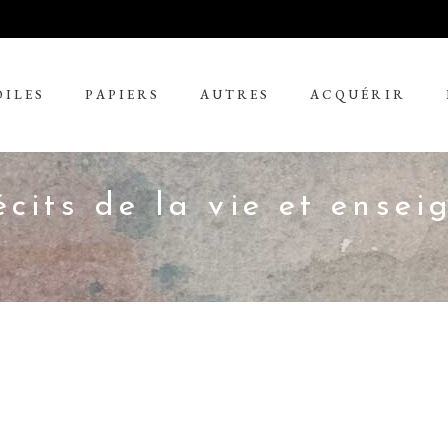
OILES
PAPIERS
AUTRES
ACQUÉRIR
écits de la vie et ense