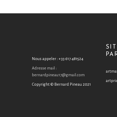
SI
PA
Nous appeler :
+33 617 481524
Adresse mail :
artma
bernardpineau17@gmail.com
artpri
Copyright © Bernard Pineau 2021