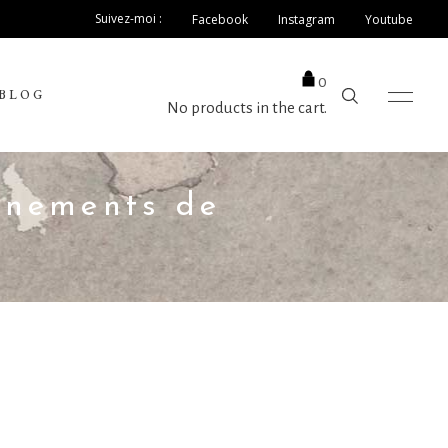
Suivez-moi :
Facebook
Instagram
Youtube
0
BLOG
No products in the cart.
ignements de