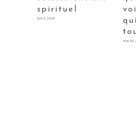
spirituel
vo
juin 3, 2026
qu
to
mai 29,