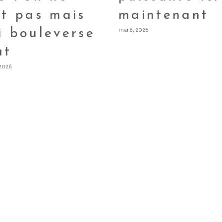
it pas mais
maintenant
mai 6, 2026
i bouleverse
ut
 2026