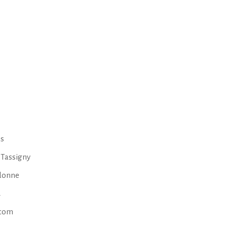
es
 Tassigny
idonne
4
.com