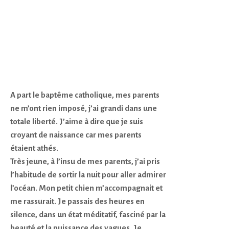
Suivez-moi :
Facebook
Instagram
Youtube
No products in the cart.
0
BLOG
A part le baptême catholique, mes parents
No products in the cart.
ne m’ont rien imposé, j’ai grandi dans une
totale liberté. J’aime à dire que je suis
croyant de naissance car mes parents
étaient athés.
Très jeune, à l’insu de mes parents, j’ai pris
l’habitude de sortir la nuit pour aller admirer
l’océan. Mon petit chien m’accompagnait et
me rassurait. Je passais des heures en
silence, dans un état méditatif, fasciné par la
beauté et la puissance des vagues. Je