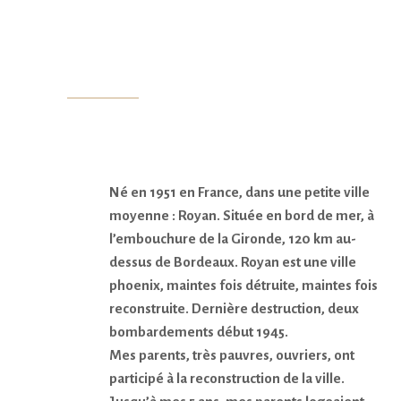
ACCUEIL
LAURÉAT
THÈMES
T
Né en 1951 en France, dans une petite ville
moyenne : Royan. Située en bord de mer, à
l’embouchure de la Gironde, 120 km au-
dessus de Bordeaux. Royan est une ville
phoenix, maintes fois détruite, maintes fois
reconstruite. Dernière destruction, deux
bombardements début 1945.
Mes parents, très pauvres, ouvriers, ont
participé à la reconstruction de la ville.