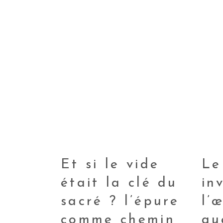
Et si le vide
Le
était la clé du
in
sacré ? l’épure
l’
comme chemin
qu