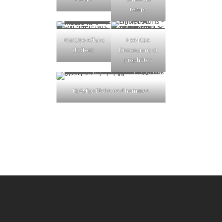
temps
H363C90 Affaire
H364C90
d’efforts
Dimensions et
prophètes
H365F30 Pêcheurs d’hommes