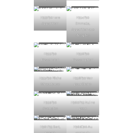
H353F30 1ere
H354F30
Apparition
Emmaüs,
Apparition aux
disciples
H355F30
H356F30
L’Ascension
L’Assomption
H357F30 Pêche
H358F30 Voir
Miraculeuse
pour Croire
H359F30
H360F25 Nul ne
Aveugles
peut
H361F25 Sort,
H362C90 Au
Lazare
centre du