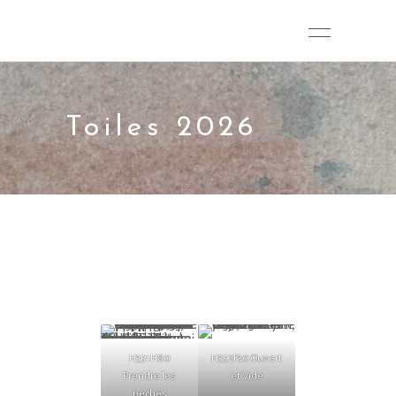
Toiles 2026
H351H80
H352F30 Ouvert
Prendre les
et Vide
péchés