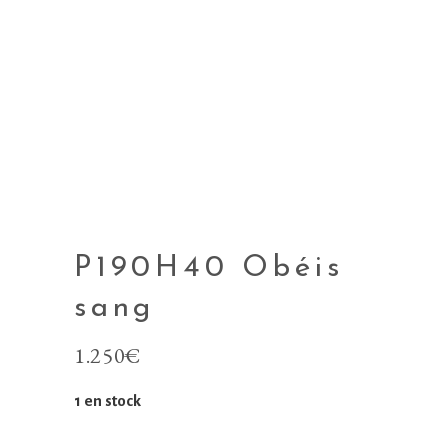
P190H40 Obéis
sang
1.250
€
1 en stock