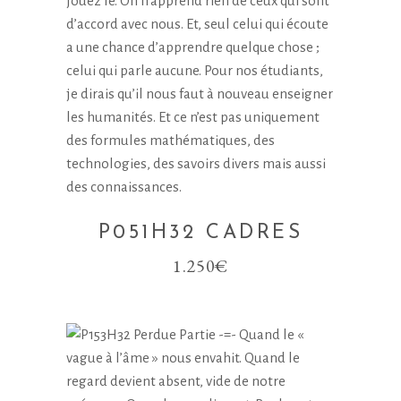
P051H32 CADRES
1.250
€