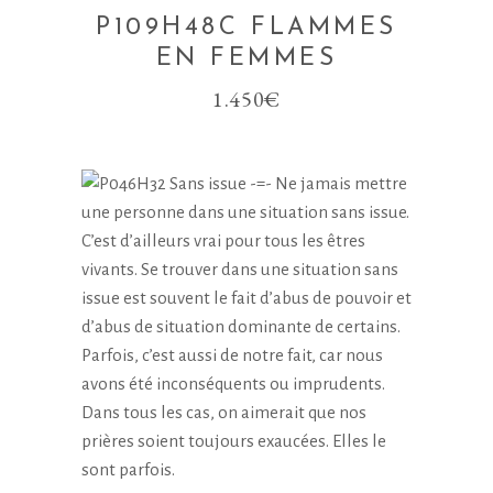
P109H48C FLAMMES
EN FEMMES
1.450
€