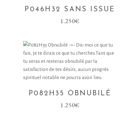
P046H32 SANS ISSUE
1.250
€
P082H35 OBNUBILÉ
1.250
€